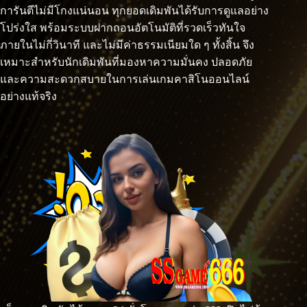
การันตีไม่มีโกงแน่นอน ทุกยอดเดิมพันได้รับการดูแลอย่าง
โปร่งใส พร้อมระบบฝากถอนอัตโนมัติที่รวดเร็วทันใจ
ภายในไม่กี่วินาที และไม่มีค่าธรรมเนียมใด ๆ ทั้งสิ้น จึง
เหมาะสำหรับนักเดิมพันที่มองหาความมั่นคง ปลอดภัย
และความสะดวกสบายในการเล่นเกมคาสิโนออนไลน์
อย่างแท้จริง